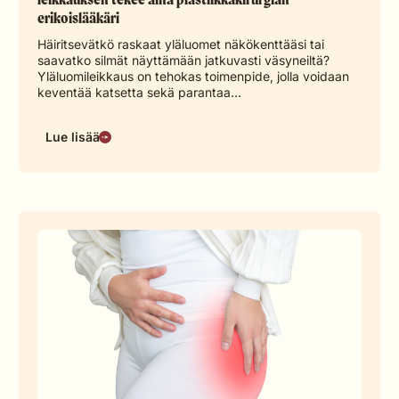
erikoislääkäri
Häiritsevätkö raskaat yläluomet näkökenttääsi tai
saavatko silmät näyttämään jatkuvasti väsyneiltä?
Yläluomileikkaus on tehokas toimenpide, jolla voidaan
keventää katsetta sekä parantaa…
Lue lisää