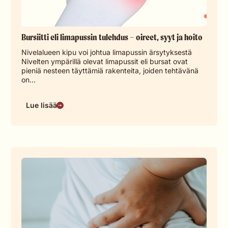
Bursiitti eli limapussin tulehdus – oireet, syyt ja hoito
Nivelalueen kipu voi johtua limapussin ärsytyksestä
Nivelten ympärillä olevat limapussit eli bursat ovat
pieniä nesteen täyttämiä rakenteita, joiden tehtävänä
on…
Lue lisää