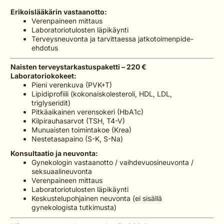
Erikoislääkärin vastaanotto:
Verenpaineen mittaus
Laboratoriotulosten läpikäynti
Terveysneuvonta ja tarvittaessa jatkotoimenpide-
ehdotus
Naisten terveystarkastuspaketti – 220 €
Laboratoriokokeet:
Pieni verenkuva (PVK+T)
Lipidiprofiili (kokonaiskolesteroli, HDL, LDL,
triglyseridit)
Pitkäaikainen verensokeri (HbA1c)
Kilpirauhasarvot (TSH, T4-V)
Munuaisten toimintakoe (Krea)
Nestetasapaino (S-K, S-Na)
Konsultaatio ja neuvonta:
Gynekologin vastaanotto / vaihdevuosineuvonta /
seksuaalineuvonta
Verenpaineen mittaus
Laboratoriotulosten läpikäynti
Keskustelupohjainen neuvonta (ei sisällä
gynekologista tutkimusta)