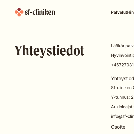
Palvelut
Hin
Yhteystiedot
Lääkäripalv
Hyvinvointi
+46727031
Yhteystie
Sf-cliniken
Y-tunnus: 
Aukioloajat
info@sf-clin
Osoite