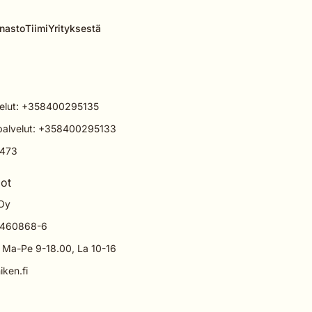
nasto
Tiimi
Yrityksestä
elut:
+358400295135
palvelut:
+358400295133
473
dot
 Oy
2460868-6
: Ma-Pe 9-18.00, La 10-16
iken.fi