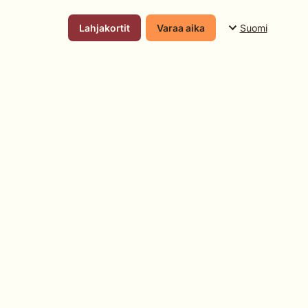
Suomi
Lahjakortit
Varaa aika
Suomi
English
Svenska