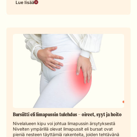
Lue lisää
Bursiitti eli limapussin tulehdus – oireet, syyt ja hoito
Nivelalueen kipu voi johtua limapussin ärsytyksestä
Nivelten ympärillä olevat limapussit eli bursat ovat
pieniä nesteen täyttämiä rakenteita, joiden tehtävänä