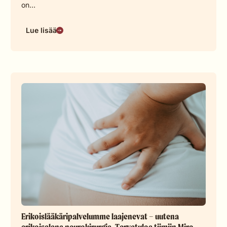
on…
Lue lisää
Erikoislääkäripalvelumme laajenevat – uutena
erikoisalana neurokirurgia. Tervetuloa tiimiin Miro