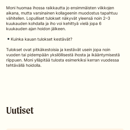
Moni huomaa ihossa raikkautta jo ensimmäisten viikkojen
aikana, mutta varsinainen kollageenin muodostus tapahtuu
vähitellen. Lopulliset tulokset näkyvät yleensä noin 2–3
kuukauden kohdalla ja iho voi kehittyä vielä jopa 6
kuukauden ajan hoidon jälkeen.
Kuinka kauan tulokset kestävät?
Tulokset ovat pitkäkestoisia ja kestävät usein jopa noin
vuoden tai pidempään yksilöllisestä ihosta ja ikääntymisestä
riippuen. Moni ylläpitää tulosta esimerkiksi kerran vuodessa
tehtävällä hoidolla.
Uutiset