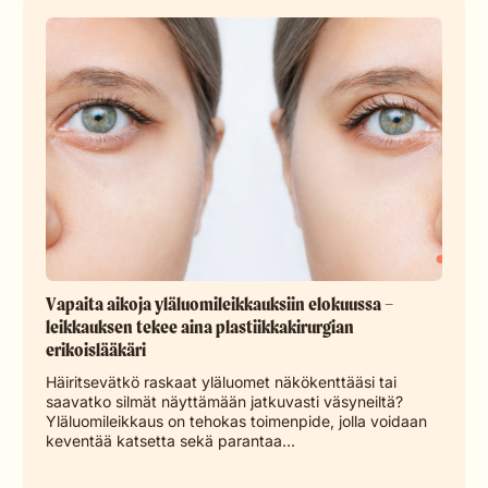
Vapaita aikoja yläluomileikkauksiin elokuussa –
leikkauksen tekee aina plastiikkakirurgian
erikoislääkäri
Häiritsevätkö raskaat yläluomet näkökenttääsi tai
saavatko silmät näyttämään jatkuvasti väsyneiltä?
Yläluomileikkaus on tehokas toimenpide, jolla voidaan
keventää katsetta sekä parantaa…