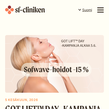
Suomi
Suomi
English
Palvelut
Svenska
Hinnasto
Tiimi
Yrityksestä
Varaa aika Tornioon
Varaa aika Rovaniemelle
Varaa aika Levillä
Lahjakortit
5 KESÄKUUN, 2026
GOT LIFT™ DAY -KAMPANJA