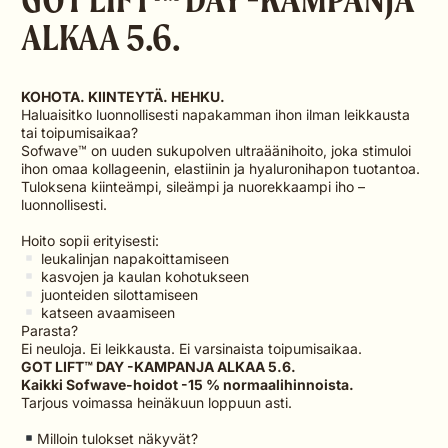
ALKAA 5.6.
KOHOTA. KIINTEYTÄ. HEHKU.
Haluaisitko luonnollisesti napakamman ihon ilman leikkausta
tai toipumisaikaa?
Sofwave
™ on uuden sukupolven ultraäänihoito, joka stimuloi
ihon omaa kollageenin, elastiinin ja hyaluronihapon tuotantoa.
Tuloksena kiinteämpi, sileämpi ja nuorekkaampi iho –
luonnollisesti.
Hoito sopii erityisesti:
leukalinjan napakoittamiseen
kasvojen ja kaulan kohotukseen
juonteiden silottamiseen
katseen avaamiseen
Parasta?
Ei neuloja. Ei leikkausta. Ei varsinaista toipumisaikaa.
GOT LIFT™ DAY -KAMPANJA ALKAA 5.6.
Kaikki
Sofwave
-hoidot -15 % normaalihinnoista.
Tarjous voimassa heinäkuun loppuun asti.
Milloin tulokset näkyvät?