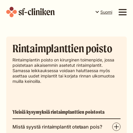
Suomi
Suomi
English
Palvelut
Svenska
Rintaimplanttien poisto
Hinnasto
Tiimi
Rintaimplantin poisto on kirurginen toimenpide, jossa
poistetaan aikaisemmin asetetut rintaimplantit.
Yrityksestä
Samassa leikkauksessa voidaan haluttaessa myös
asettaa uudet implantit tai korjata rinnan ulkomuotoa
muilla keinoilla.
Varaa aika Tornioon
Varaa aika Rovaniemelle
Varaa aika Levillä
Yleisiä kysymyksiä rintaimplanttien poistosta
Lahjakortit
Mistä syystä rintaimplantit otetaan pois?