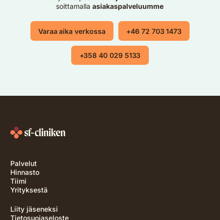
soittamalla
asiakaspalveluumme
Varaa aika verkossa
+46 72 703 1473
+358 40 029 5133
Palvelut
Hinnasto
Tiimi
Yrityksestä
Liity jäseneksi
Tietosuojaseloste