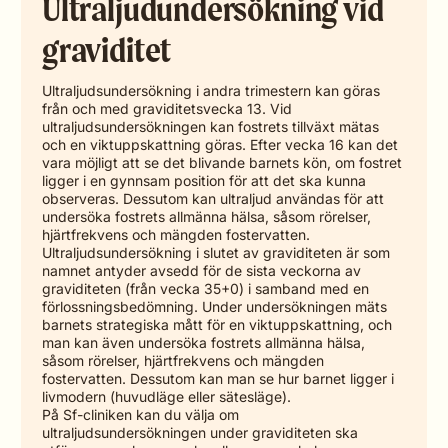
Ultraljudundersökning vid
graviditet
Ultraljudsundersökning i andra trimestern kan göras
från och med graviditetsvecka 13. Vid
ultraljudsundersökningen kan fostrets tillväxt mätas
och en viktuppskattning göras. Efter vecka 16 kan det
vara möjligt att se det blivande barnets kön, om fostret
ligger i en gynnsam position för att det ska kunna
observeras. Dessutom kan ultraljud användas för att
undersöka fostrets allmänna hälsa, såsom rörelser,
hjärtfrekvens och mängden fostervatten.
Ultraljudsundersökning i slutet av graviditeten är som
namnet antyder avsedd för de sista veckorna av
graviditeten (från vecka 35+0) i samband med en
förlossningsbedömning. Under undersökningen mäts
barnets strategiska mått för en viktuppskattning, och
man kan även undersöka fostrets allmänna hälsa,
såsom rörelser, hjärtfrekvens och mängden
fostervatten. Dessutom kan man se hur barnet ligger i
livmodern (huvudläge eller sätesläge).
På Sf-cliniken kan du välja om
ultraljudsundersökningen under graviditeten ska