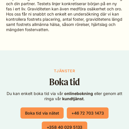
och din partner. Testets linjer konkretiserar början på en ny
fas i ert liv. Graviditeten kan även medföra osäkerhet och oro.
Hos oss får ni snabbt och enkelt en undersökning där vi kan
kontrollera fostrets placering, antal foster, graviditetens längd
samt fostrets allmänna hälsa, såsom rörelser, hjärtslag och
mängden fostervatten.
TJÄNSTER
Boka tid
Du kan enkelt boka tid via vår
onlinebokning
eller genom att
ringa vår
kundtjänst
.
Boka tid via nätet
+46 72 703 1473
+358 40 029 5133