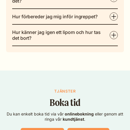
det?
Hur förbereder jag mig inför ingreppet?
Hur känner jag igen ett lipom och hur tas
det bort?
TJÄNSTER
Boka tid
Du kan enkelt boka tid via vår
onlinebokning
eller genom att
ringa vår
kundtjänst
.