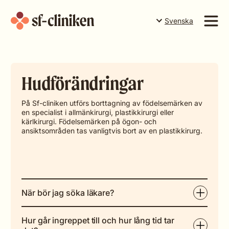
Svenska
Suomi
English
Tjänster
Svenska
Hudförändringar
Priser
Teamet
På Sf-cliniken utförs borttagning av födelsemärken av
en specialist i allmänkirurgi, plastikkirurgi eller
Företaget
kärlkirurgi. Födelsemärken på ögon- och
ansiktsområden tas vanligtvis bort av en plastikkirurg.
Boka tid i Torneå
Boka tid i Rovaniemi
Boka tid i Levi
När bör jag söka läkare?
Presentkort
Hur går ingreppet till och hur lång tid tar