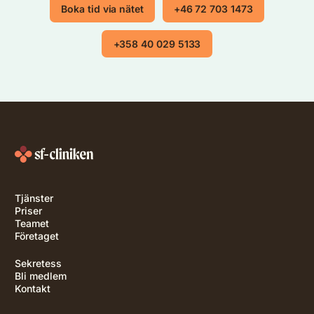
Boka tid via nätet
+46 72 703 1473
+358 40 029 5133
Tjänster
Priser
Teamet
Företaget
Sekretess
Bli medlem
Kontakt