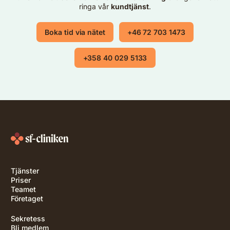
ringa vår
kundtjänst
.
Boka tid via nätet
+46 72 703 1473
+358 40 029 5133
Tjänster
Priser
Teamet
Företaget
Sekretess
Bli medlem