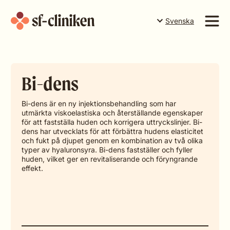
Svenska
Suomi
English
Tjänster
Svenska
Bi-dens
Priser
Teamet
Bi-dens är en ny injektionsbehandling som har
utmärkta viskoelastiska och återställande egenskaper
Företaget
för att fastställa huden och korrigera uttryckslinjer. Bi-
dens har utvecklats för att förbättra hudens elasticitet
och fukt på djupet genom en kombination av två olika
Boka tid i Torneå
Boka tid i Rovaniemi
typer av hyaluronsyra. Bi-dens fastställer och fyller
huden, vilket ger en revitaliserande och föryngrande
effekt.
Boka tid i Levi
Presentkort