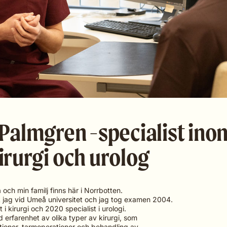
Palmgren -specialist ino
rurgi och urolog
och min familj finns här i Norrbotten.
k jag vid Umeå universitet och jag tog examen 2004.
 i kirurgi och 2020 specialist i urologi.
 erfarenhet av olika typer av kirurgi, som
ationer, tarmoperationer och behandling av