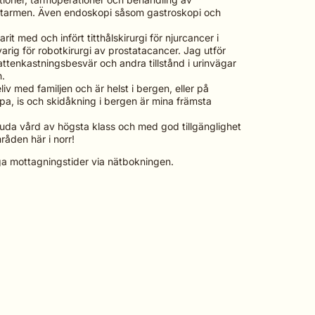
ndtarmen. Även endoskopi såsom gastroskopi och
rit med och infört titthålskirurgi för njurcancer i
arig för robotkirurgi av prostatacancer. Jag utför
attenkastningsbesvär och andra tillstånd i urinvägar
n.
teliv med familjen och är helst i bergen, eller på
ppa, is och skidåkning i bergen är mina främsta
bjuda vård av högsta klass och med god tillgänglighet
råden här i norr!
ga mottagningstider via nätbokningen.