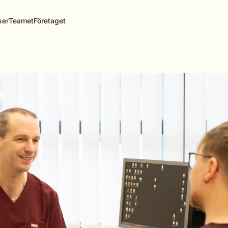
ser
Teamet
Företaget