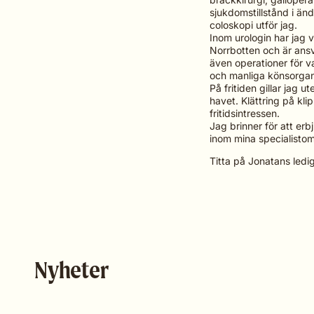
sjukdomstillstånd i ä
coloskopi utför jag.
Inom urologin har jag va
Norrbotten och är ansv
även operationer för v
och manliga könsorga
På fritiden gillar jag u
havet. Klättring på kli
fritidsintressen.
Jag brinner för att er
inom mina specialistom
Titta på Jonatans ledi
Nyheter