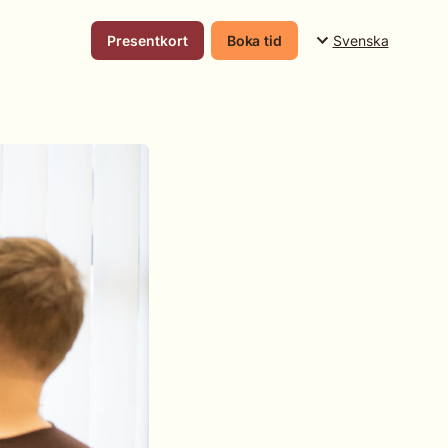
Svenska
Presentkort
Boka tid
Suomi
English
Svenska