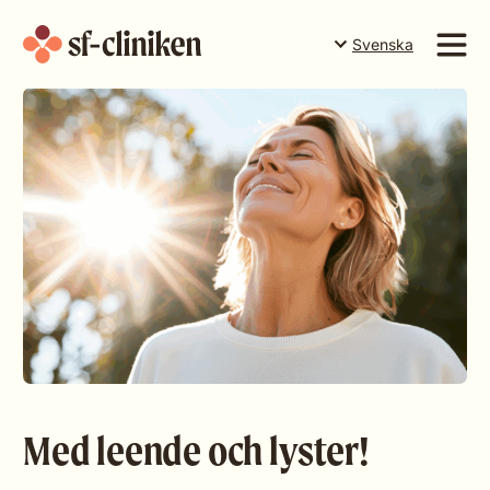
Svenska
Suomi
English
Tjänster
Svenska
Priser
Teamet
Företaget
Boka tid i Torneå
Boka tid i Rovaniemi
Boka tid i Levi
Presentkort
Med leende och lyster!